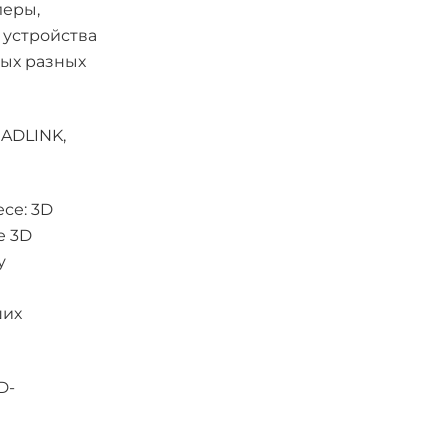
леры,
устройства
мых разных
 ADLINK,
се: 3D
е 3D
у
ших
D-