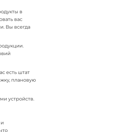
одукты в
вать вас
. Вы всегда
родукции.
овий
с есть штат
жку, плановую
ми устройств.
 и
что