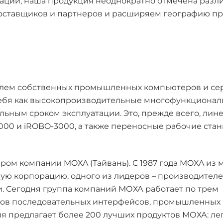
ации, наша продукция неоднократно отмечена раз
поставщиков и партнеров и расширяем географию п
телем собственных промышленных компьютеров и се
себя как высокопроизводительные многофункциона
ным сроком эксплуатации. Это, прежде всего, лин
000 и iROBO-3000, а также переносные рабочие ста
ом компании MOXA (Тайвань). С 1987 года MOXA из 
ую корпорацию, одного из лидеров – производител
 Сегодня группа компаний МОХА работает по трем
ров последовательных интерфейсов, промышленных 
я предлагает более 200 лучших продуктов МОХА: л