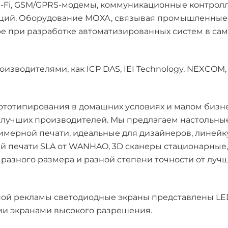
i-Fi, GSM/GPRS-модемы, коммуникационные контрол
ций. Оборудование МОХА, связывая промышленные 
е при разработке автоматизированных систем в са
зводителями, как ICP DAS, IEI Technology, NEXCOM,
ототипирования в домашних условиях и малом бизне
 лучших производителей. Мы предлагаем настольны
имерной печати, идеальные для дизайнеров, линейк
ей печати SLA от WANHAO, 3D сканеры стационарные,
разного размера и разной степени точности от луч
ной рекламы светодиодные экраны представлены LE
ми экранами высокого разрешения.