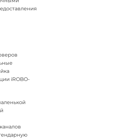
личными
редоставления
рверов
льные
ейка
нции iROBO-
маленькой
ей
каналов
егендарную