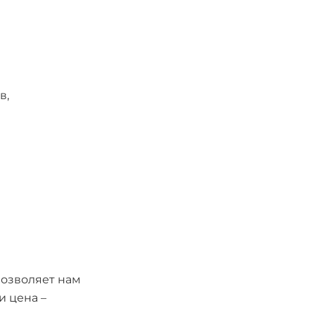
в,
озволяет нам
 цена –