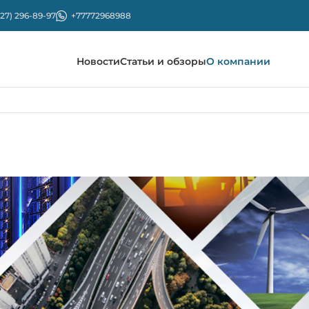
727) 296-89-97
+77772968988
Новости
Статьи и обзоры
О компании