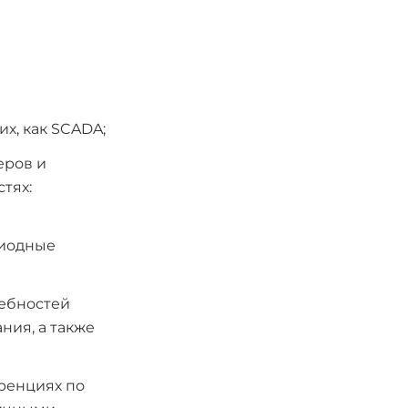
х, как SCADA;
еров и
тях:
диодные
ребностей
ния, а также
ренциях по