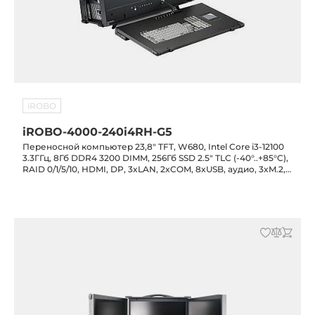
iROBO
iROBO-4000-240i4RH-G5
Переносной компьютер 23,8" TFT, W680, Intel Core i3-12100
3.3ГГц, 8Гб DDR4 3200 DIMM, 256Гб SSD 2.5" TLC (-40°..+85°C),
RAID 0/1/5/10, HDMI, DP, 3xLAN, 2xCOM, 8xUSB, аудио, 3xM.2,
2xPCIe-16(x16/x0 или x8/x8), 3xPCIe-4, 2xPCI, БП 750Вт,
клавиатура, тачпад, сумка для транспортировки, ARP890-
23P