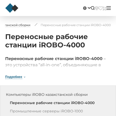
хстанской сборки
Переносные рабочие станции iROBO-4000
Переносные рабочие
станции iROBO-4000
Переносные рабочие станции iROBO-4000
–
это устройства “all-in-one”, объединяющие в
прочном корпусе промышленный компьютер,
дисплей, клавиатуру и тачпад.
Подробнее
Компьютеры iROBO казахстанской сборки
Переносные рабочие станции iROBO-4000
Промышленные серверы iROBO-1000