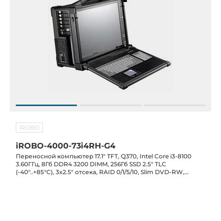
iROBO
iROBO-4000-73i4RH-G4
Переносной компьютер 17.1" TFT, Q370, Intel Core i3-8100
3.60ГГц, 8Гб DDR4 3200 DIMM, 256Гб SSD 2.5" TLC
(-40°..+85°C), 3x2.5" отсека, RAID 0/1/5/10, Slim DVD-RW,
2xLAN, 2xCOM, 6xUSB, 1xPCIe-16, 3xPCIe-4, 2xPCI, БП 650 ВТ,
клавиатура, тачпад, транспортный кейс