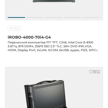
iROBO
iROBO-4000-70i4-G4
Переносной компьютер 17.1" TFT, C246, Intel Core i3-8100
3.6ГГц, 8Гб DDR4, 256Гб SSD 2.5" TLC, Slim DVD-RW,VGA,
HDMI, Display Port, 2xLAN, 1xCOM, 6xUSB, аудио, PS/2, 1xPCIe-
16, 4xPCIe-4, 1xPCIe-1, 1xPCI, БП 750 ВТ, клавиатура,
тачпад,транспортный кейс