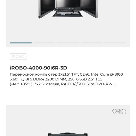
iROBO
iROBO-4000-90i6R-3D
Переносной компьютер 3x21.5" TFT, C246, Intel Core i3-8100
3.60ГГц, 8Гб DDR4 3200 DIMM, 256Гб SSD 2.5" TLC
(-40°..+85°C), 3x2.5" отсека, RAID 0/1/5/10, Slim DVD-RW,
2xLAN, 1xCOM, 8xUSB, аудио,PS/2, 4xPCIe-4,1xPCIe-1 , БП 750
ВТ, клавиатура, тачпад, транспортный кейс, ARP693-21DD