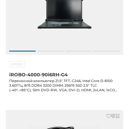
iROBO
iROBO-4000-90i6RH-G4
Переносной компьютер 21.5" TFT, C246, Intel Core i3-8100
3.60ГГц, 8Гб DDR4 3200 DIMM, 256Гб SSD 2.5" TLC
(-40°..+85°C), Slim DVD-RW, VGA, DVI-D, HDMI, 2xLAN, 1xCOM,
8xUSB, аудио, PS/2, 1xPCIe-16, 4xPCIe-4, 1xPCIe-1, 1xPCI, БП
750 ВТ, клавиатура, тачпад, транспортный кейс