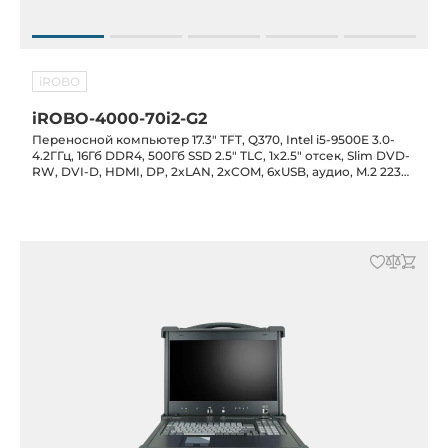
iROBO
iROBO-4000-70i2-G2
Переносной компьютер 17.3" TFT, Q370, Intel i5-9500E 3.0-
4.2ГГц, 16Гб DDR4, 500Гб SSD 2.5" TLC, 1x2.5" отсек, Slim DVD-
RW, DVI-D, HDMI, DP, 2xLAN, 2xCOM, 6xUSB, аудио, M.2 2230
E, M.2 2280 M, 2xPCI, БП 400Вт, клавиатура, тачпад,
транспортный кейс