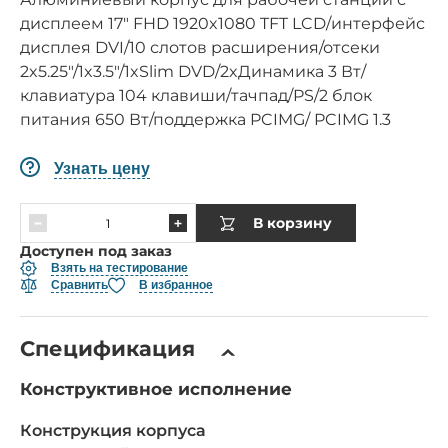
дисплеем 17" FHD 1920x1080 TFT LCD/интерфейс
дисплея DVI/10 слотов расширения/отсеки
2x5.25"/1x3.5"/1xSlim DVD/2xДинамика 3 Вт/
клавиатура 104 клавиши/тачпад/PS/2 блок
питания 650 Вт/поддержка PCIMG/ PCIMG 1.3
Узнать цену
В корзину
Доступен под заказ
Взять на тестирование
Сравнить
В избранное
Спецификация
Конструктивное исполнение
Конструкция корпуса