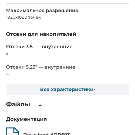
Максимальное разрешение
1920x1080 точек
Отсеки для накопителей
Отсеки 3.5" — внутренние
2
Отсеки 5.25" — внутренние
4
Все характеристики
Слоты расширения
Всего слотов расширения
Файлы
7
Документация
Клавиатуры и указывающие устройства
Datasheet ARP693