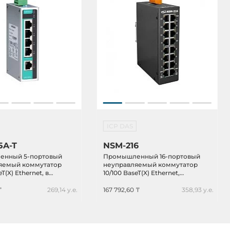
ICP DAS
5A-T
NSM-216
нный 5-портовый
Промышленный 16-портовый
яемый коммутатор
неуправляемый коммутатор
eT(X) Ethernet, в
10/100 BaseT(X) Ethernet,
еском корпусе,
резервируемое питание,
уемое питание,
релейный выход, -40...+75С
₸
269,14 у.е.
167 792,60 ₸
358,93 у.е.