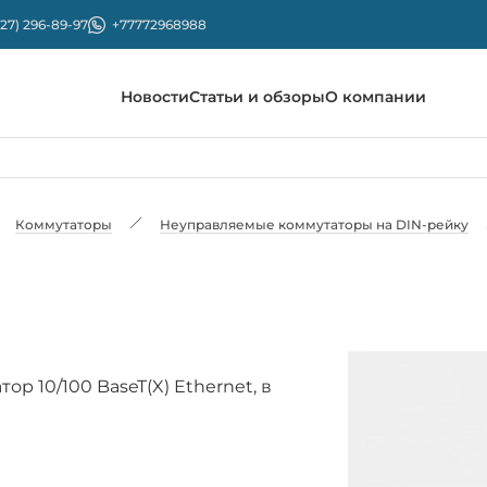
727) 296-89-97
+77772968988
Новости
Статьи и обзоры
О компании
Коммутаторы
Неуправляемые коммутаторы на DIN-рейку
 10/100 BaseT(X) Ethernet, в