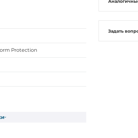
Аналогичны
Задать вопр
torm Protection
ля 10BaseT, IEEE 802.3x для Flow
ки
E 802.3u для 100BaseT(X)