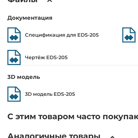
DC входное напряжение
12..48 В
Документация
Конструктивное исполнение
Спецификация для EDS-205
Конструкция корпуса
Пластиковы
Чертёж EDS-205
Вид монтажа
Монтаж на 
Степень защиты корпуса
IP30
3D модель
Габариты
3D модель EDS-205
Ширина
24.9 мм
С этим товаром часто покупа
Глубина
86.5 мм
Аналогичные товары
Высота
100 мм