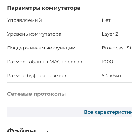
Параметры коммутатора
Управляемый
Нет
Уровень коммутатора
Layer 2
Поддерживаемые функции
Broadcast S
Размер таблицы MAC адресов
1000
Размер буфера пакетов
512 кБит
Сетевые протоколы
Стандарты IEEE
IEEE 802.3 д
Все характеристи
Control, IEE
Файлы
Требования по питанию