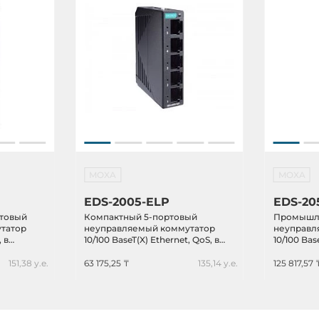
MOXA
MOXA
EDS-2005-ELP
EDS-20
товый
Компактный 5-портовый
Промышле
татор
неуправляемый коммутатор
неуправл
, в
10/100 BaseT(X) Ethernet, QoS, в
10/100 Bas
е,
пластиковом корпусе, -10...+60C
металлич
ие,
резервир
151,38 у.е.
63 175,25 ₸
135,14 у.е.
125 817,57 
-40...+75C