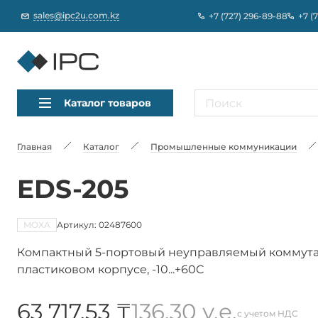
sales@ipc2u.com.kz
+7 (727) 296-89-88
+7 (
Каталог товаров
Главная
Каталог
Промышленные коммуникации
EDS-205
MOXA
Артикул: 02487600
Компактный 5-портовый неуправляемый коммутатор
пластиковом корпусе, -10...+60C
63 717,53 ₸
136,30 у.е.
с учетом НДС