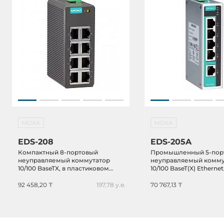
MOXA
MOXA
EDS-208
EDS-205A
Компактный 8-портовый
Промышленный 5-пор
неуправляемый коммутатор
неуправляемый комму
10/100 BaseTX, в пластиковом
10/100 BaseT(X) Ethernet
корпусе, -10...+60C
металлическом корпус
резервируемое питан
92 458,20 ₸
197,78 у.е.
70 767,13 ₸
-10...+60C