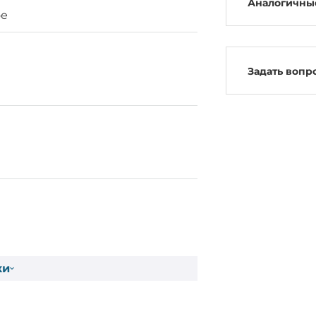
Аналогичны
ое
Задать вопр
ки
й корпус