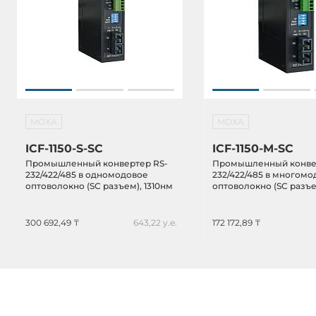
MOXA
MOXA
ICF-1150-S-SC
ICF-1150-M-SC
Промышленный конвертер RS-
Промышленный конве
232/422/485 в одномодовое
232/422/485 в многом
оптоволокно (SС разъем), 1310нм
оптоволокно (SC разъе
300 692,49 ₸
643,22 у.е.
172 172,89 ₸