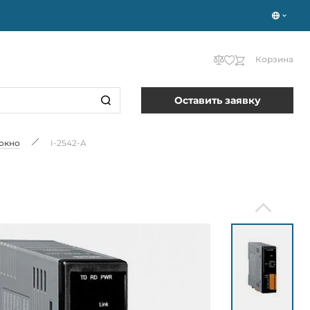
Корзина
Оставить заявку
локно
I-2542-A