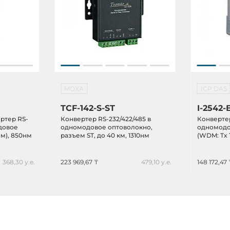
MOXA
ICP DAS
TCF-142-S-ST
I-2542-
ртер RS-
Конвертер RS-232/422/485 в
Конвертер
одовое
одномодовое оптоволокно,
одномодо
м), 850нм
разъем ST, до 40 км, 1310нм
(WDM: Tx 1
разъем SC,
паре с I-2
368,30 у.е.
223 969,67 ₸
479,10 у.е.
148 172,47 