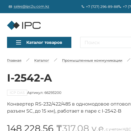
sales@ipc2u.com.kz
+7 (727) 296-89-88
+7 (
Каталог товаров
Главная
Каталог
Промышленные коммуникации
I-2542-A
ICP DAS
Артикул: 66293200
Конвертер RS-232/422/485 в одномодовое оптоволок
разъем SC, до 15 км), работает в паре с I-2542-B
148 228,56 ₸
317,08 у.е.
с учетом НДС