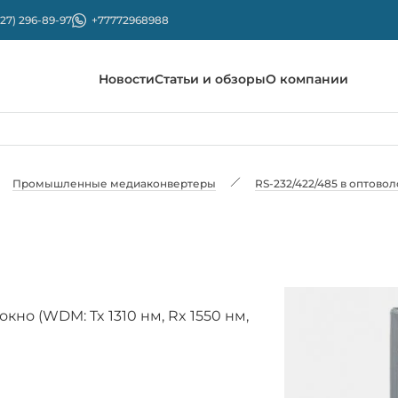
727) 296-89-97
+77772968988
Новости
Статьи и обзоры
О компании
Промышленные медиаконвертеры
RS-232/422/485 в оптово
но (WDM: Tx 1310 нм, Rx 1550 нм,