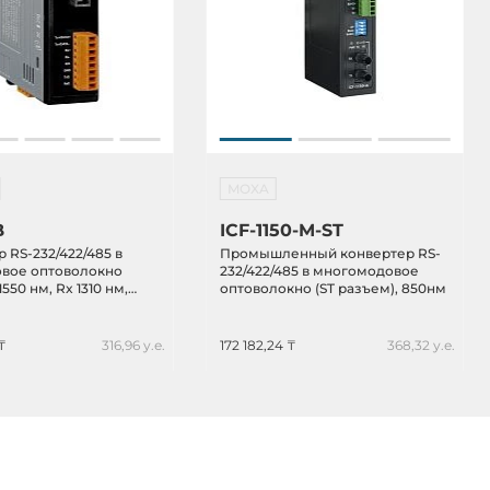
MOXA
B
ICF-1150-M-ST
 RS-232/422/485 в
Промышленный конвертер RS-
вое оптоволокно
232/422/485 в многомодовое
550 нм, Rx 1310 нм,
оптоволокно (ST разъем), 850нм
 до 15 км), работает в
542-A
₸
316,96 у.е.
172 182,24 ₸
368,32 у.е.