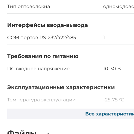
Тип оптоволокна
одномодов
Интерфейсы ввода-вывода
COM портов RS-232/422/485
1
Требования по питанию
DC входное напряжение
10..30 В
Эксплуатационные характеристики
Температура эксплуатации
-25..75 °C
Все характеристи
Конструктивное исполнение
Конструкция корпуса
Пластиковы
Файлы