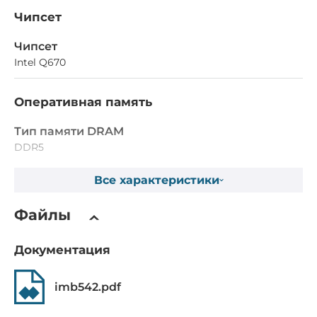
Чипсет
Чипсет
Intel Q670
Оперативная память
Тип памяти DRAM
DDR5
Разъемы для модулей оперативной памяти
Все характеристики
4xDIMM
Файлы
Максимальный объем оперативной памяти
192 ГБ
Документация
Видеоадаптер
imb542.pdf
Видеоконтроллер