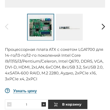
Процессорная плата ATX с сокетом LGA1700 для
14-го/13-го/12-го поколений Intel Core
i9/i7/i5/i3/Pentium/Celeron, Intel Q670, DDR5, VGA,
DVI-D, HDMI, 2xLAN, 6xCOM, 8xUSB 3.2, 5xUSB 2.0,
4xSATA-600 RAID, M.2 2280, Аудио, 2xPCIe x16,
3xPCIe x4, 2xPCI
Узнать цену
В корзину