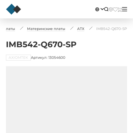
е платы
Материнские платы
ATX
IMB542-Q670-SP
IMB542-Q670-SP
AXIOMTEK
Артикул: 13054600