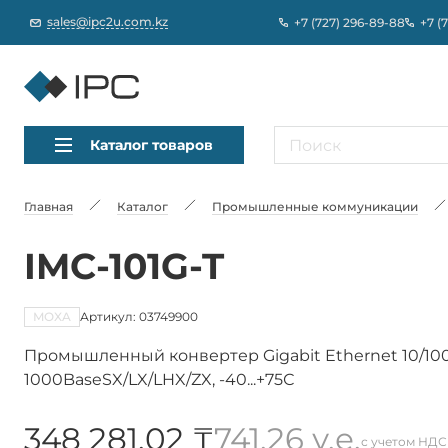
sales@ipc2u.com.kz
+7 (727) 296-89-88
+7 (
Каталог товаров
Главная
Каталог
Промышленные коммуникации
IMC-101G-T
MOXA
Артикул: 03749900
Промышленный конвертер Gigabit Ethernet 10/100
1000BaseSX/LX/LHX/ZX, -40...+75С
348 281,02 ₸
741,26 у.е.
с учетом НДС