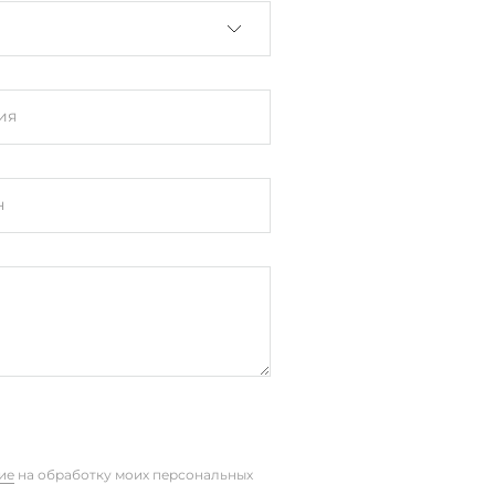
ия
н
кий корпус
IN-рейку, Монтаж на стене
ие
на обработку моих персональных