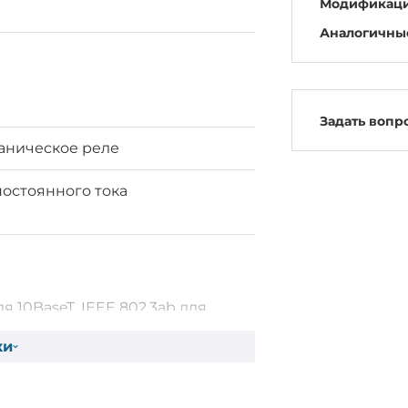
Модификац
Аналогичны
Задать вопр
аническое реле
постоянного тока
ля 10BaseT, IEEE 802.3ab для
, IEEE 802.3u для 100BaseT(X),
ки
EEE 802.3z для
/LX/LHX/ZX