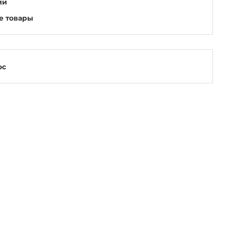
ии
е товары
ос