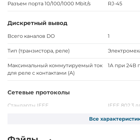
Разъем порта 10/100/1000 Mbit/s
RJ-45
Дискретный вывод
Всего каналов DO
1
Тип (транзистора, реле)
Электромех
Максимальный коммутируемый ток
1А при 24В 
для реле с контактами (А)
Сетевые протоколы
Стандарты IEEE
IEEE 802.3 д
1000BaseT(X)
Все характеристи
100BaseFX, I
1000BaseSX
Файлы