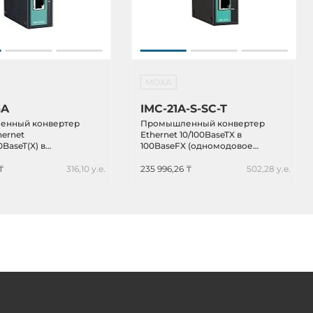
MOXA
GA
IMC-21A-S-SC-T
енный конвертер
Промышленный конвертер
hernet
Ethernet 10/100BaseTX в
0BaseT(X) в
100BaseFX (одномодовое
aseSFP (SFP слот),
оптоволокно, разъем SC, 1310
нм), -40...+75С
₸
316,10 у.е.
235 996,26 ₸
502,28 у.е.