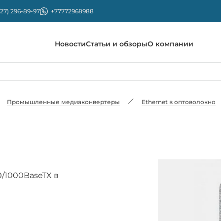
727) 296-89-97
+77772968988
Новости
Статьи и обзоры
О компании
Промышленные медиаконвертеры
Ethernet в оптоволокно
/1000BaseTX в