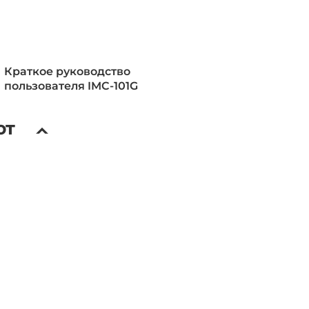
ское оповещение об обрыве
ания, Автоматическое
Краткое руководство
об обрыве связи по порту, Link
пользователя IMC-101G
hrough (LFP)
ют
тор FAULT, LED индикаторы
M, PWR1, PWR2
 переключателей