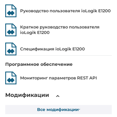
Тип модуля
Руководство пользователя ioLogik E1200
Аналоговый ввод
Сетевые протоколы
Краткое руководство пользователя
ioLogik E1200
Промышленные протоколы
EtherNet/IP adapter, Modbus TCP server
Спецификация ioLogik E1200
Требования по питанию
Программное обеспечение
DC входное напряжение
12..36 В
Мониторинг параметров REST API
Габариты
Модификации
Ширина
27.8 мм
Все модификации