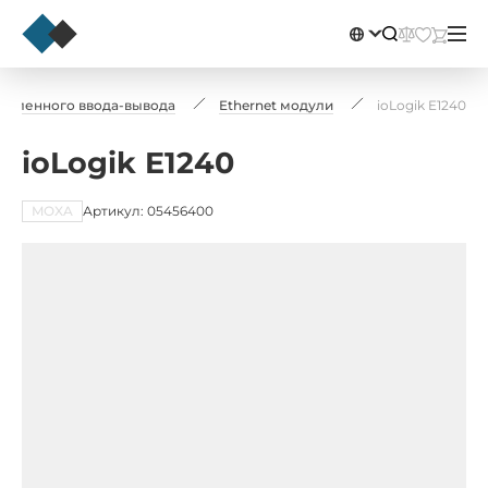
даленного ввода-вывода
Ethernet модули
ioLogik E1240
ioLogik E1240
MOXA
Артикул: 05456400