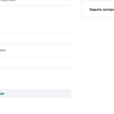
Задать вопр
чек
ки