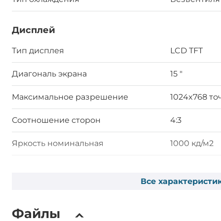
Дисплей
Тип дисплея
LCD TFT
Диагональ экрана
15 "
Максимальное разрешение
1024x768 то
Соотношение сторон
4:3
Яркость номинальная
1000 кд/м2
Контрастность номинальная
2000~1
Все характеристи
Сенсорный экран
Файлы
Тип сенсорного экрана
Емкостный