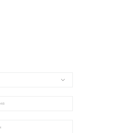
установлен
ия
н