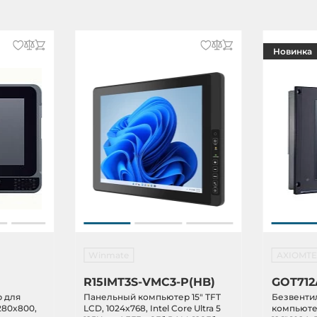
Новинка
Winmate
AXIOMT
R15IMT3S-VMC3-P(HB)
GOT712
 для
Панельный компьютер 15" TFT
Безвенти
1280x800,
LCD, 1024x768, Intel Core Ultra 5
компьютер