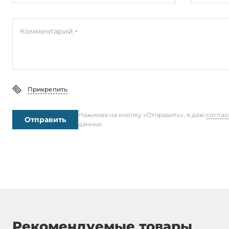
Установленный объем оперативной
8 ГБ
памяти
Комментарий
Максимальный объем оперативной
16 ГБ
памяти
Тип установки
Съемный
Прикрепить
Видеоадаптер
Нажимая на кнопку «Отправить», я даю
соглас
Отправить
данных
Видеоконтроллер
Встроен в 
Ethernet интерфейсы
Общее количество Ethernet портов
2
Портов 2,5 Gbit/s
2
Рекомендуемые товары