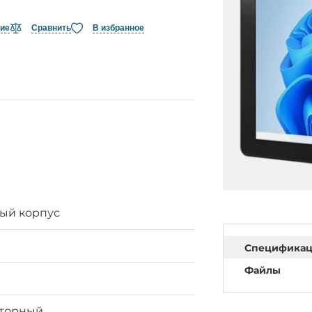
ние
Сравнить
В избранное
ый корпус
Специфика
Файлы
яторный