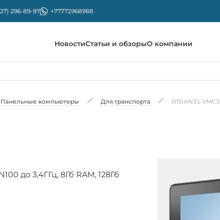
727) 296-89-97
+77772968988
Новости
Статьи и обзоры
О компании
Панельные компьютеры
Для транспорта
R15IAN3S-VMC3
100 до 3,4ГГц, 8Гб RAM, 128Гб