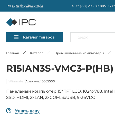
sales@ipc2u.com.kz
+7 (727) 296-89-88
+7 (
Каталог товаров
Главная
Каталог
Промышленные компьютеры
R15IAN3S-VMC3-P(HB)
Winmate
Артикул: 13065500
Панельный компьютер 15" TFT LCD, 1024x768, Intel N
SSD, HDMI, 2xLAN, 2xCOM, 3xUSB, 9-36VDC
Узнать цену