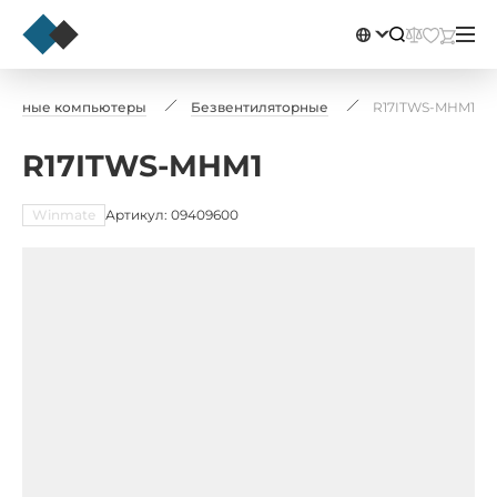
ельные компьютеры
Безвентиляторные
R17ITWS-MHM1
R17ITWS-MHM1
Winmate
Артикул: 09409600