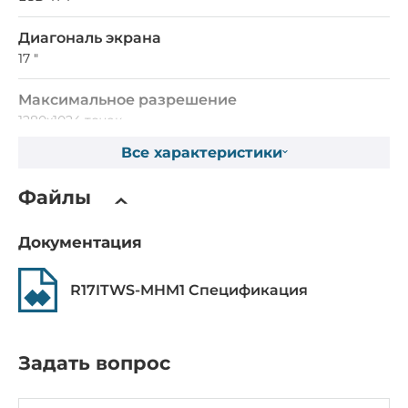
Диагональ экрана
17 "
Максимальное разрешение
1280x1024 точек
Все характеристики
Яркость номинальная
350 кд/м2
Файлы
Контрастность номинальная
Документация
1000~1
R17ITWS-MHM1 Спецификация
Сенсорный экран
Тип сенсорного экрана
Емкостный
Задать вопрос
Процессор