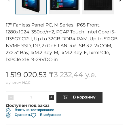
17" Fanless Panel PC, M Series, IP65 Front,
1280x1024, 350cd/m2, PCAP Touch, Intel Core i5-
1135G7 CPU, Up to 32GB DDR4 RAM, Up to 512GB
NVME SSD, DP, 2xGbE LAN, 4xUSB 3.2, 2xCOM,
2x2.5" Bay, 1xM.2 Key-M, 1xM.2 Key-E, 1xmPCIe,
1xPCIe x16, 9-29VDC-in
1 519 020,53 ₸
3 232,44 у.е.
с учетом НДС
В корзину
Доступен под заказ
Взять на тестирование
Сравнить
В избранное