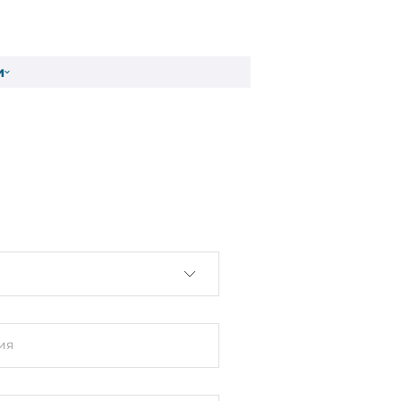
и
кий корпус
IN-рейку, Монтаж на стене
ия