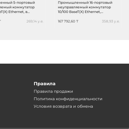
нный 5-портовый
Промышленный 16-портовый
яемый коммутатор
неуправляемый коммутатор
eT(X) Ethernet, в
10/100 BaseT(X) Ethernet,
еском корпусе,
резервируемое питание,
уемое питание,
релейный выход, -40...+75С
₸
269,14 у.е.
167 792,60 ₸
358,93 у.е.
Правила
Правила продажи
Политика конфиденциальности
Условия возврата и обмена