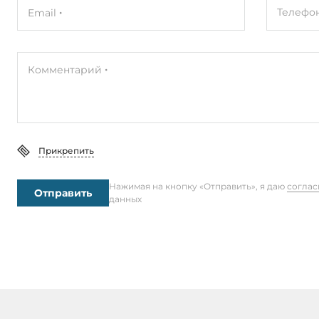
Телефо
Email
Ширина
53.6 мм
Глубина
105 мм
Комментарий
Высота
135 мм
Эксплуатационные характеристики
Прикрепить
Температура эксплуатации
-40..75 °C
Нажимая на кнопку «Отправить», я даю
соглас
Отправить
данных
Стандарты и сертификаты
Электромагнитные помехи (EMI)
FCC Part 15 
Электромагнитная совместимость
МЭК 61000-4
(EMS)
4, МЭК 6100
4-8, EN 5502