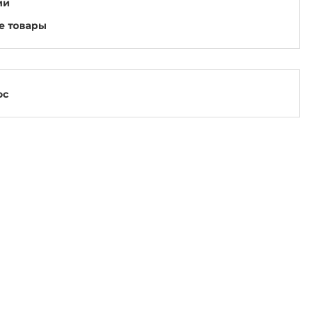
ии
е товары
ос