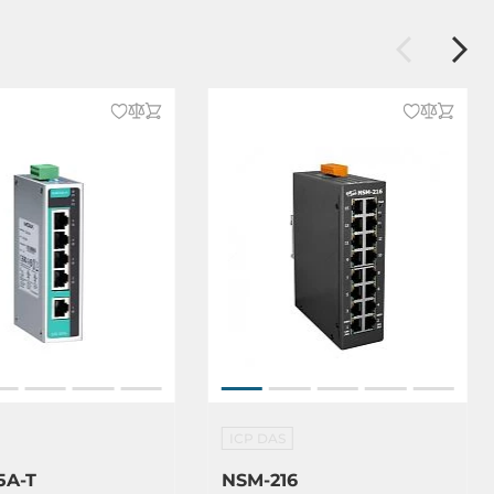
ICP DAS
5A-T
NSM-216