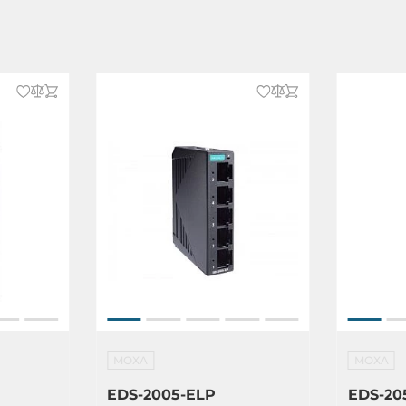
 I Division 2 Groups A/B/C/D, ATEX
 nC IIC T4 Gc
4th
UL 508, EN 60950-1
2-32
-6, МЭК 60068-2-27
MOXA
MOXA
EDS-2005-ELP
EDS-20