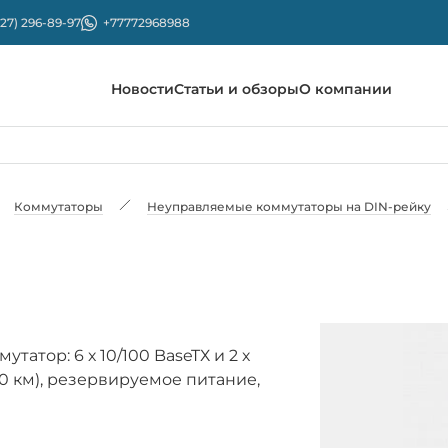
727) 296-89-97
+77772968988
Новости
Статьи и обзоры
О компании
Коммутаторы
Неуправляемые коммутаторы на DIN-рейку
тор: 6 х 10/100 BaseTХ и 2 х
0 км), резервируемое питание,