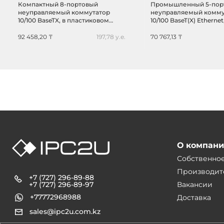
Компактный 8-портовый
Промышленный 5-пор
неуправляемый коммутатор
неуправляемый комму
10/100 BaseTX, в пластиковом
10/100 BaseT(X) Ethernet
корпусе, -10...+60C
металлическом корпус
резервируемое питан
92 458,20 ₸
197,78 у.е.
70 767,13 ₸
-10...+60C
О компан
Собственно
Производит
+7 (727) 296-89-88
+7 (727) 296-89-97
Вакансии
+77772968988
Доставка
sales@ipc2u.com.kz