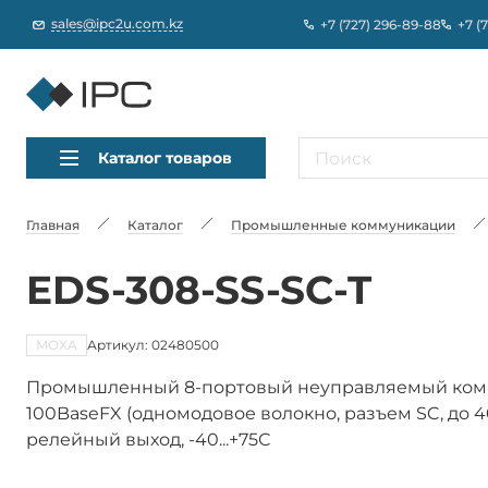
sales@ipc2u.com.kz
+7 (727) 296-89-88
+7 (
Каталог товаров
Главная
Каталог
Промышленные коммуникации
EDS-308-SS-SC-T
MOXA
Артикул: 02480500
Промышленный 8-портовый неуправляемый коммута
100BaseFX (одномодовое волокно, разъем SC, до 4
релейный выход, -40...+75С