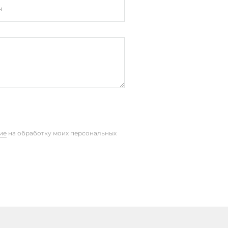
н
ие
на обработку моих персональных
Subpart B Class A, CISPR 32
-2, МЭК 61000-4-3, МЭК 61000-4-
0-4-5, МЭК 61000-4-6, МЭК 61000-
4, EN 55032