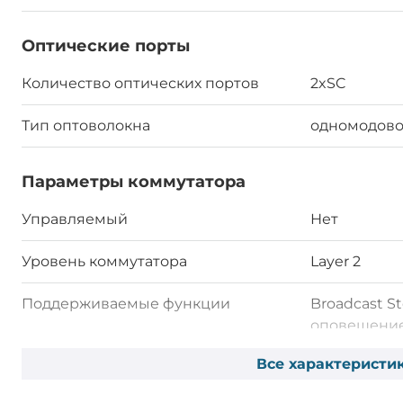
Оптические порты
Количество оптических портов
2xSC
Тип оптоволокна
одномодов
Параметры коммутатора
Управляемый
Нет
Уровень коммутатора
Layer 2
Поддерживаемые функции
Broadcast S
оповещение
Автоматиче
Все характеристи
связи по по