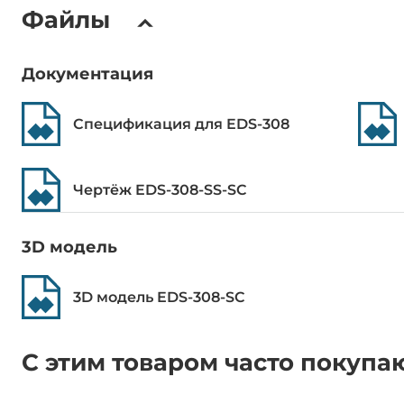
Размер таблицы MAC адресов
2000
Файлы
Размер буфера пакетов
768 кБит
Документация
Сетевые протоколы
Спецификация для EDS-308
Стандарты IEEE
IEEE 802.3 д
100BaseT(X),
Control
Чертёж EDS-308-SS-SC
Дискретный вывод
3D модель
Всего каналов DO
1
3D модель EDS-308-SC
Тип (транзистора, реле)
Электромех
С этим товаром часто покупа
Максимальный коммутируемый ток
1А при 24В 
для реле с контактами (А)