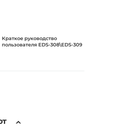
Краткое руководство
пользователя EDS-308\EDS-309
ля 10BaseT, IEEE 802.3u для
 100BaseFX, IEEE 802.3x для Flow
аническое реле
ют
постоянного тока