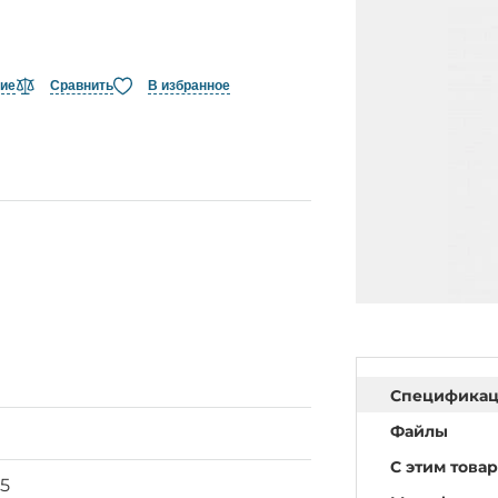
ние
Сравнить
В избранное
Специфика
Файлы
С этим това
45