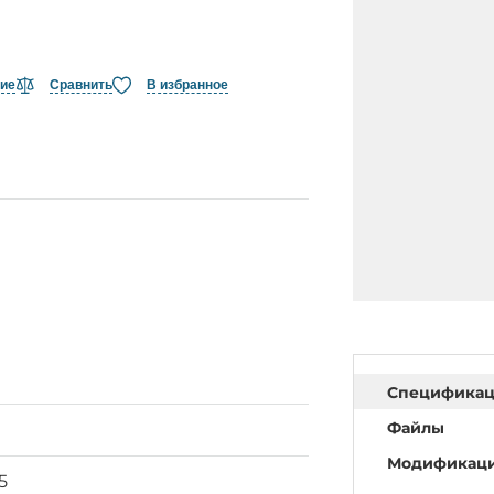
ние
Сравнить
В избранное
Специфика
Файлы
Модификац
5