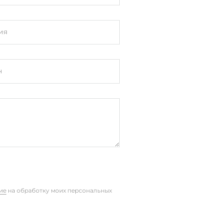
ия
н
FCC
ие
на обработку моих персональных