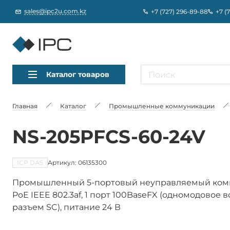
sales@ipc2u.com.kz
+7 (727) 296-89-88
+7 (
Каталог товаров
Главная
Каталог
Промышленные коммуникации
NS-205PFCS-60-24V
ICP DAS
Артикул: 06135300
Промышленный 5-портовый неуправляемый коммута
PoE IEEE 802.3af, 1 порт 100BaseFX (одномодовое в
разъем SC), питание 24 В