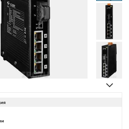
ция
ии