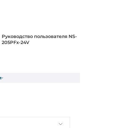
ля 10BaseT, IEEE 802.3af для
thernet, IEEE 802.3u для
 100BaseFX, IEEE 802.3x для Flow
Руководство пользователя NS-
205PFx-24V
и
й корпус
DIN-рейку