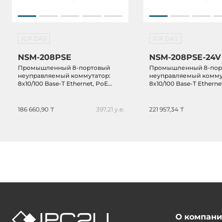
ICP DAS
ICP DAS
NSM-208PSE
NSM-208PSE-24V
Промышленный 8-портовый
Промышленный 8-пор
неуправляемый коммутатор:
неуправляемый комму
8x10/100 Base-T Ethernet, PoE
8x10/100 Base-T Etherne
802.3af, -40...+75C,
802.3af, -40...+75C, пит
металлический корпус
186 660,90 ₸
397,21 у.е.
221 957,34 ₸
О компан