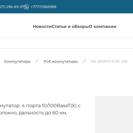
727) 296-89-97
+77772968988
Новости
Статьи и обзоры
О компании
Коммутаторы
PoE коммутаторы
NS-205PFCS-60-24V
тор: 4 порта 10/100BaseT(X) c
олокно, дальность до 60 км,