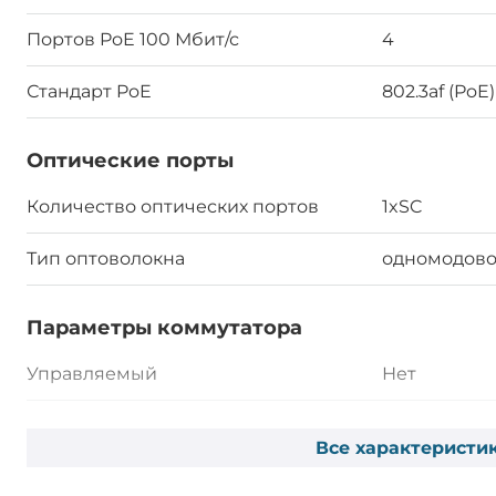
Портов PoE 100 Мбит/с
4
Стандарт PoE
802.3af (PoE)
Оптические порты
Количество оптических портов
1xSC
Тип оптоволокна
одномодов
Параметры коммутатора
Управляемый
Нет
Уровень коммутатора
Layer 2
Все характеристи
Сетевые протоколы