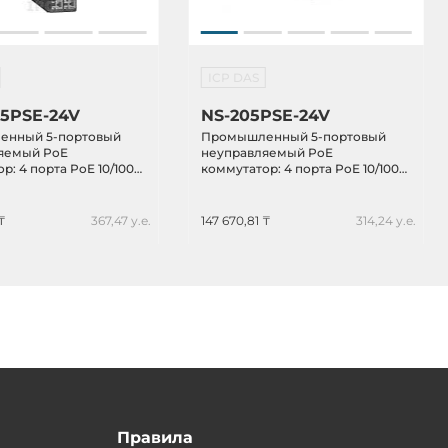
ICP DAS
5PSE-24V
NS-205PSE-24V
нный 5-портовый
Промышленный 5-портовый
яемый PoE
неуправляемый PoE
р: 4 порта PoE 10/100
коммутатор: 4 порта PoE 10/100
thernet, питание 24
BaseT(X) Ethernet, питание 24
аллический корпус
VDC
₸
367,47 у.е.
147 670,81 ₸
314,24 у.е.
Правила