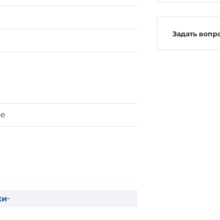
Задать вопр
ое
ки