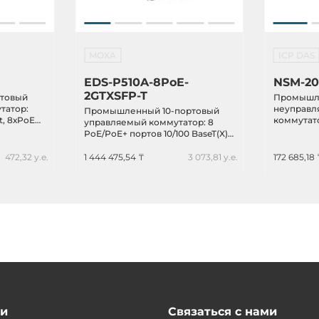
MOXA
ICP DAS
EDS-P510A-8PoE-
NSM-20
2GTXSFP-T
товый
Промышле
татор:
неуправл
Промышленный 10-портовый
t, 8хPoE
коммутато
управляемый коммутатор: 8
ание 24 В
BaseT(X) E
PoE/PoE+ портов 10/100 BaseT(X),
VDC, мет
2 комбо-порта
10/100/1000BaseT(X) (RJ45 + SFP),
472,32 у.е.
1 444 475,54 ₸
3 073,81 у.е.
172 685,18 
-40...+75С
ии
Связаться с нами