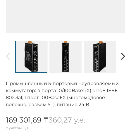
Промышленный 5-портовый неуправляемый
коммутатор: 4 порта 10/100BaseT(X) c PoE IEEE
802.3af, 1 порт 100BaseFX (многомодовое
волокно, разъем ST), питание 24 В
169 301,69 ₸
360,27 у.е.
с учетом НДС