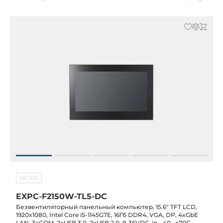
MOXA
EXPC-F2150W-TL5-DC
Безвентиляторный панельный компьютер, 15.6" TFT LCD,
1920x1080, Intel Core i5-1145G7E, 16Гб DDR4, VGA, DP, 4xGbE
LAN, 3xCOM, 2xUSB 3.0, 2xUSB 2.0, 9-36VDC-in, -40...+70C