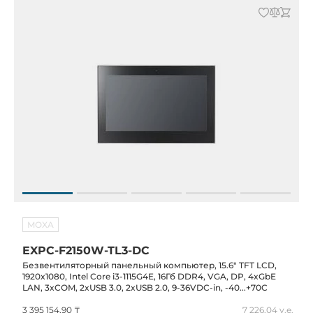
MOXA
EXPC-F2150W-TL3-DC
Безвентиляторный панельный компьютер, 15.6" TFT LCD,
1920x1080, Intel Core i3-1115G4E, 16Гб DDR4, VGA, DP, 4xGbE
LAN, 3xCOM, 2xUSB 3.0, 2xUSB 2.0, 9-36VDC-in, -40...+70C
3 395 154,90 ₸
7 226,04 у.е.