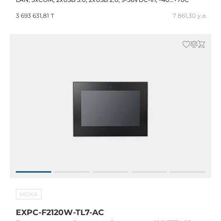
3 693 631,81 ₸
7 861,30 у.е.
MOXA
EXPC-F2120W-TL7-AC