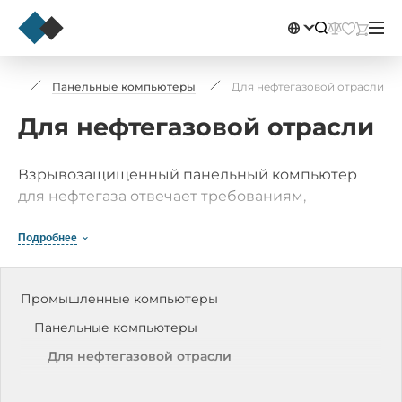
еры
Панельные компьютеры
Для нефтегазовой отрасли
Для нефтегазовой отрасли
Взрывозащищенный панельный компьютер
для нефтегаза отвечает требованиям,
соответствующим стандартам ATEX Zone 2, UL
C1D2 и IECEx (для эксплуатации во
Подробнее
взрывоопасной среде) и является
высоконадежным оборудованием. Мы с
Промышленные компьютеры
уверенностью гарантируем безопасную
эксплуатацию каждого панельного компьютера
Панельные компьютеры
для нефтегазовой отрасли из нашего каталога.
Для нефтегазовой отрасли
Панельные компьютеры iROBO-5000