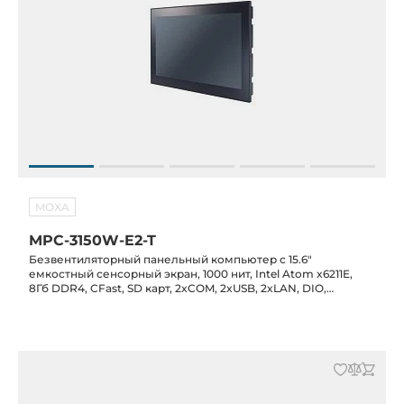
MOXA
MPC-3150W-E2-T
Безвентиляторный панельный компьютер с 15.6"
емкостный сенсорный экран, 1000 нит, Intel Atom x6211E,
8Гб DDR4, CFast, SD карт, 2xCOM, 2xUSB, 2xLAN, DIO,
питание 12/24 В DC, -30C...+60C