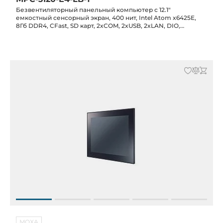
Безвентиляторный панельный компьютер с 12.1"
емкостный сенсорный экран, 400 нит, Intel Atom x6425E,
8Гб DDR4, CFast, SD карт, 2xCOM, 2xUSB, 2xLAN, DIO,
питание 12/24 В DC, -30C...+60C
MOXA