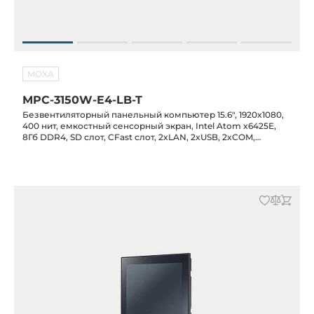
MOXA
MPC-3150W-E4-LB-T
Безвентиляторный панельный компьютер 15.6", 1920x1080,
400 нит, емкостный сенсорный экран, Intel Atom x6425E,
8Гб DDR4, SD слот, CFast слот, 2xLAN, 2xUSB, 2xCOM,
питание 12/24В DC, -30°C до 60°C