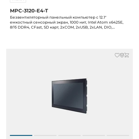
MPC-3120-E4-T
Безвентиляторный панельный компьютер с 12.1"
емкостный сенсорный экран, 1000 нит, Intel Atom x6425E,
8Гб DDR4, CFast, SD карт, 2xCOM, 2xUSB, 2xLAN, DIO,
питание 12/24 В DC, -30C...+60C