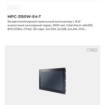
MOXA
MPC-3150W-E4-T
Безвентиляторный панельный компьютер с 15.6"
емкостный сенсорный экран, 1000 нит, Intel Atom x6425E,
8Гб DDR4, CFast, SD карт, 2xCOM, 2xUSB, 2xLAN, DIO,
питание 12/24 В DC, -30C...+60C