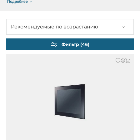
Подробнее
Безвентиляторные
С активным охлаждением
ARM архитектуры
Рекомендуемые по возрастанию
На базе Vortex
Защищенные по IP66-69
Фильтр (46)
Для транспорта
Для киосков
Бескорпусные / Open Frame
Для Digital Signage
Для морского применения
Медицинские
Аксессуары