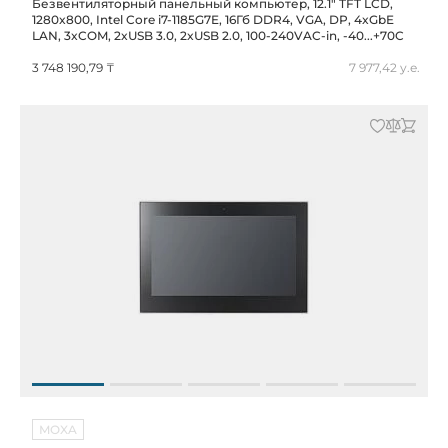
Безвентиляторный панельный компьютер, 12.1" TFT LCD,
1280x800, Intel Core i7-1185G7E, 16Гб DDR4, VGA, DP, 4xGbE
LAN, 3xCOM, 2xUSB 3.0, 2xUSB 2.0, 100-240VAC-in, -40...+70C
3 748 190,79 ₸
7 977,42 у.е.
MOXA