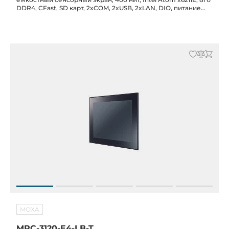
DDR4, CFast, SD карт, 2xCOM, 2xUSB, 2xLAN, DIO, питание
12/24 В DC, -30C...+60C
MOXA
MPC-3120-E4-LB-T