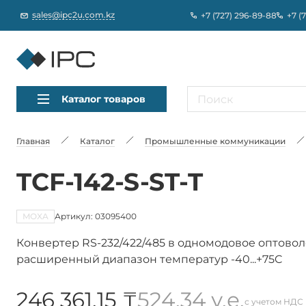
sales@ipc2u.com.kz
+7 (727) 296-89-88
+7 (
Каталог товаров
Главная
Каталог
Промышленные коммуникации
TCF-142-S-ST-T
MOXA
Артикул: 03095400
Конвертер RS-232/422/485 в одномодовое оптоволо
расширенный диапазон температур -40...+75C
246 361,15 ₸
524,34 у.е.
с учетом НДС