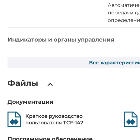
Автоматиче
передачи д
определени
Индикаторы и органы управления
Индикаторы
Индикатор п
индикаторы
Все характеристи
Требования по питанию
Файлы
DC входное напряжение
12..48 В
Документация
Эксплуатационные характеристики
Краткое руководство
пользователя TCF-142
Температура эксплуатации
-40..75 °C
Программное обеспечение