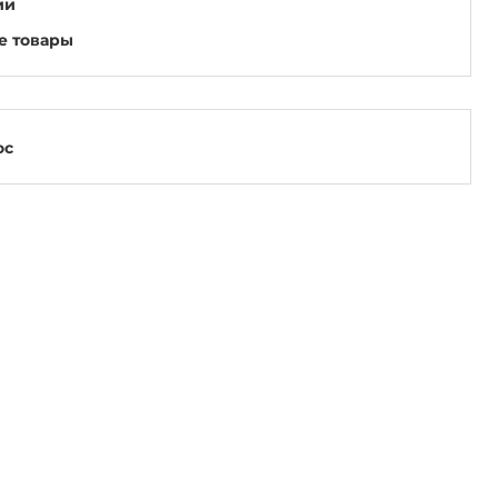
ии
е товары
ос