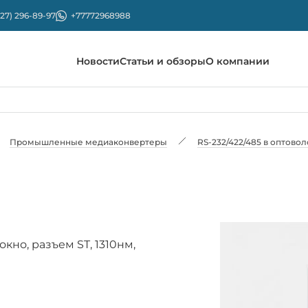
727) 296-89-97
+77772968988
Новости
Статьи и обзоры
О компании
Промышленные медиаконвертеры
RS-232/422/485 в оптово
кно, разъем ST, 1310нм,