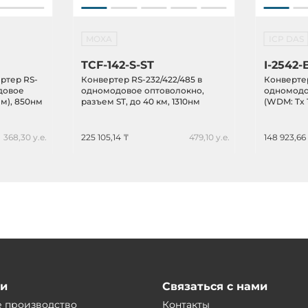
MOXA
ICP DAS
TCF-142-S-ST
I-2542-
ртер RS-
Конвертер RS-232/422/485 в
Конвертер
одовое
одномодовое оптоволокно,
одномодо
м), 850нм
разъем ST, до 40 км, 1310нм
(WDM: Tx 1
разъем SC,
паре с I-2
368,30 у.е.
225 105,14 ₸
479,10 у.е.
148 923,66
ии
Связаться с нами
е производство
Контакты