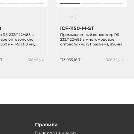
MOXA
B
ICF-1150-M-ST
 RS-232/422/485 в
Промышленный конвертер RS-
вое оптоволокно
232/422/485 в многомодовое
550 нм, Rx 1310 нм,
оптоволокно (ST разъем), 850нм
 до 15 км), работает в
542-A
 ₸
316,96 у.е.
173 055,16 ₸
368,32 у.е.
Правила
Правила продажи