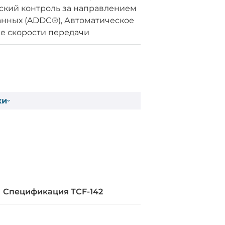
ский контроль за направлением
анных (ADDC®), Автоматическое
е скорости передачи
итания, LED индикаторы TX, LED
 RX
ки
Cпецификация TCF-142