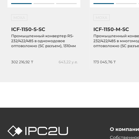
MOXA
MOXA
ICF-1150-S-SC
ICF-1150-M-SC
Промышленный конвертер RS-
Промышленный конве
232/422/485 в одномодовое
232/422/485 в многом
оптоволокно (SС разъем), 1310нм
оптоволокно (SC разъе
302 216,92 ₸
643,22 у.е.
173 045,76 ₸
О компан
Собственно