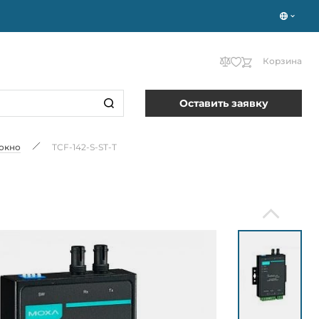
Корзина
Оставить заявку
локно
TCF-142-S-ST-T