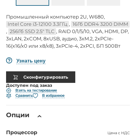
Промышленный компьютер 2U, W680,
Intel Core i3-12100 3.3ГГц
,
16Гб DDR4 3200 DIMM
,
256Гб SSD 2.5" TLC
, RAID 0/1/5/10, VGA, HDMI, DP,
3xLAN, 2xCOM, 8xUSB, аудио, 3xM.2, 2xPCIe-
16(x16/x0 или x8/x8), 3xPCIe-4, 2xPCI, БП 500Вт
Узнать цену
Сконфигурировать
Доступен под заказ
Взять на тестирование
Сравнить
В избранное
Опции
Процессор
Цена с НДС