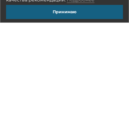
Операционная система
Принимаю
Не установлено
Windows 11 PRO x64
Цена по запросу
Astra Linux
Цена по запросу
Аксессуары
Не установлено
Защищенная IP68 силиконовая мышь