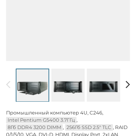
Промышленный компьютер 4U, C246,
Intel Pentium G5400 3.7ГГц
,
8Гб DDR4 3200 DIMM
,
256Гб SSD 2.5" TLC
, RAID
0/1/5/10, VGA, DVI-D, HDMI, Display Port, 2xLAN,