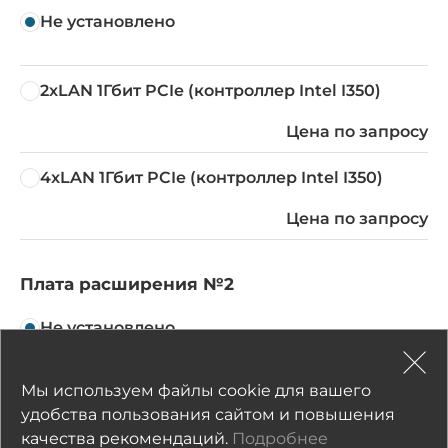
Не установлено
2xLAN 1Гбит PCIe (контроллер Intel I350)
Цена по запросу
4xLAN 1Гбит PCIe (контроллер Intel I350)
Цена по запросу
Плата расширения №2
Не установлено
Мы используем файлы cookie для вашего
CP-118EL-A (8xRS-232/422/485)
удобства пользования сайтом и повышения
Цена по запросу
качества рекомендаций.
Подробнее