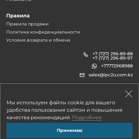
Правила
Правила продажи
Политика конфиденциальности
Условия возврата и обмена
+7 (727) 296-89-88
+7 (727) 296-89-97
+77772968988
sales@ipc2u.com.kz
1990-2026 © IPC2U
Мы используем файлы cookie для вашего
удобства пользования сайтом и повышения
Все материалы, характеристики, цены представленные на сайте не являются
качества рекомендаций.
Подробнее
публичной офертой.
Оплата принимается в тенге. 1 у.е. = 1 USD по курсу НБ РК на день оплаты.
Принимаю
Разработка — студия «Сибирикс»