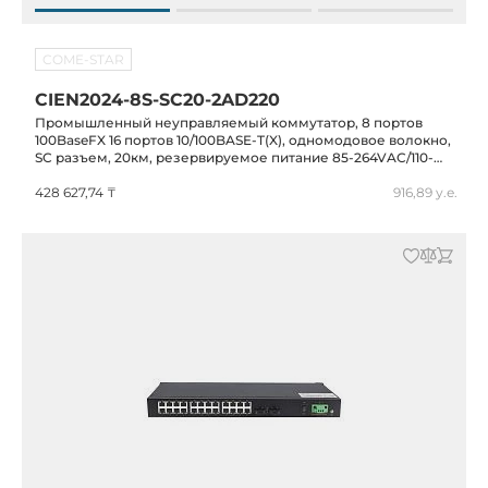
COME-STAR
CIEN2024-8S-SC20-2AD220
Промышленный неуправляемый коммутатор, 8 портов
100BaseFX 16 портов 10/100BASE-T(X), одномодовое волокно,
SC разъем, 20км, резервируемое питание 85-264VAC/110-
370VDC, -40...+75C,MIEN2024-8S-SC20-2AD220
428 627,74 ₸
916,89 у.е.