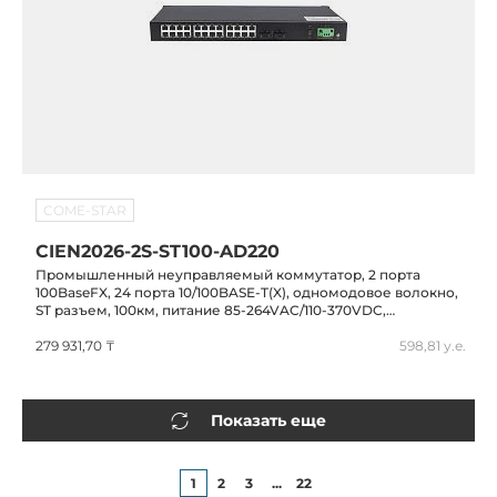
COME-STAR
CIEN2026-2S-ST100-AD220
Промышленный неуправляемый коммутатор, 2 порта
100BaseFX, 24 порта 10/100BASE-T(X), одномодовое волокно,
ST разъем, 100км, питание 85-264VAC/110-370VDC,
-40...+75C,MIEN2026-2S-ST100-AD220
279 931,70 ₸
598,81 у.е.
Показать еще
1
2
3
...
22