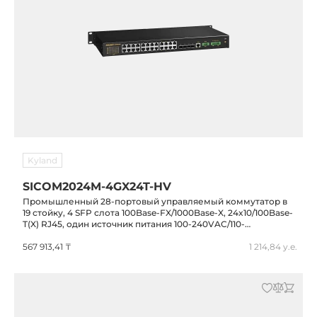
Kyland
SICOM2024M-4GX24T-HV
Промышленный 28-портовый управляемый коммутатор в
19 стойку, 4 SFP слота 100Base-FX/1000Base-X, 24x10/100Base-
T(X) RJ45, один источник питания 100-240VAC/110-
220VDC(85-264VAC/77-300VDC), IP40, -40...+85C
567 913,41 ₸
1 214,84 у.е.