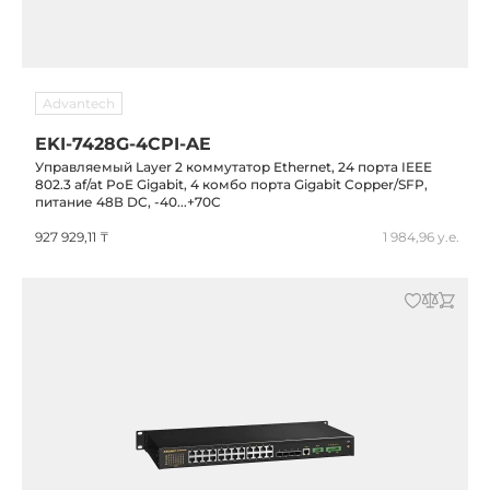
Advantech
EKI-7428G-4CPI-AE
Управляемый Layer 2 коммутатор Ethernet, 24 порта IEEE
802.3 af/at PoE Gigabit, 4 комбо порта Gigabit Copper/SFP,
питание 48В DC, -40...+70C
927 929,11 ₸
1 984,96 у.е.