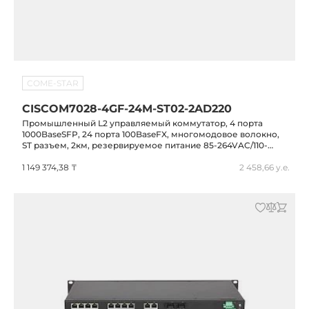
COME-STAR
CISCOM7028-4GF-24M-ST02-2AD220
Промышленный L2 управляемый коммутатор, 4 порта
1000BaseSFP, 24 порта 100BaseFX, многомодовое волокно,
ST разъем, 2км, резервируемое питание 85-264VAC/110-
370VDC, -40...+70C,MISCOM7028-4GF-24M-ST02-2AD220
1 149 374,38 ₸
2 458,66 у.е.