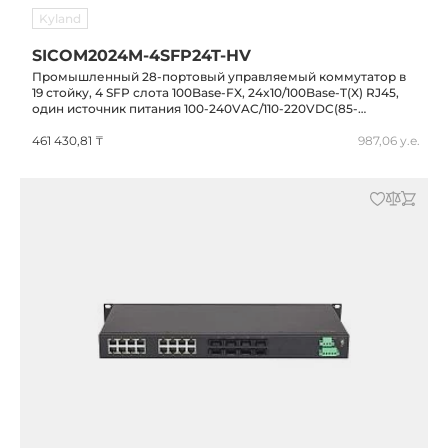
Kyland
SICOM2024M-4SFP24T-HV
Промышленный 28-портовый управляемый коммутатор в
19 стойку, 4 SFP слота 100Base-FX, 24x10/100Base-T(X) RJ45,
один источник питания 100-240VAC/110-220VDC(85-
264VAC/77-300VDC), IP40, -40...+85C
461 430,81 ₸
987,06 у.е.