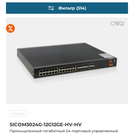
Коммутаторы Российского производства
Фильтр (514)
Коммутаторы для энергетики
Коммутаторы для транспорта
Коммутаторы ЦОД
Встраиваемые коммутаторы
Роутеры сетевой безопасности (с VPN и
Firewall/NAT)
PoE-инжекторы и сплиттеры
SFP-модули
Kyland
SICOM3024G-12G12GE-HV-HV
Промышленный гигабитный 24-портовый управляемый