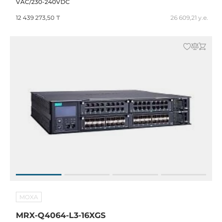
VAC/230-240VDC
12 439 273,50 ₸
26 609,21 у.е.
MOXA
MRX-Q4064-L3-16XGS