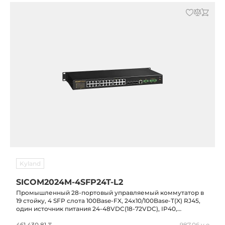
Kyland
SICOM2024M-4SFP24T-L2
Промышленный 28-портовый управляемый коммутатор в
19 стойку, 4 SFP слота 100Base-FX, 24x10/100Base-T(X) RJ45,
один источник питания 24-48VDC(18-72VDC), IP40,
-40...+85C
461 430,81 ₸
987,06 у.е.