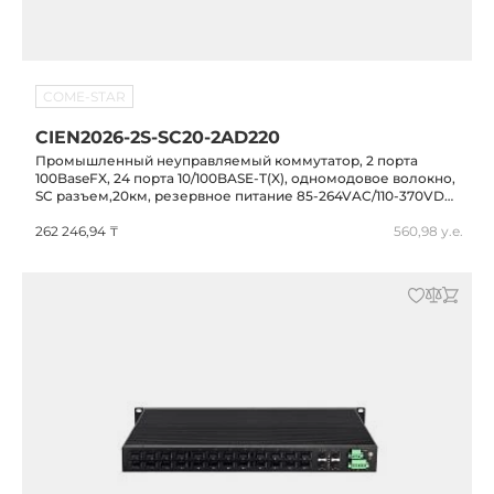
COME-STAR
CIEN2026-2S-SC20-2AD220
Промышленный неуправляемый коммутатор, 2 порта
100BaseFX, 24 порта 10/100BASE-T(X), одномодовое волокно,
SC разъем,20км, резервное питание 85-264VAC/110-370VDC,
-40...+75C,MIEN2026-2S-SC20-2AD220
262 246,94 ₸
560,98 у.е.