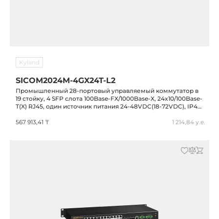
Kyland
SICOM2024M-4GX24T-L2
Промышленный 28-портовый управляемый коммутатор в
19 стойку, 4 SFP слота 100Base-FX/1000Base-X, 24x10/100Base-
T(X) RJ45, один источник питания 24-48VDC(18-72VDC), IP40,
-40...+85C
567 913,41 ₸
1 214,84 у.е.