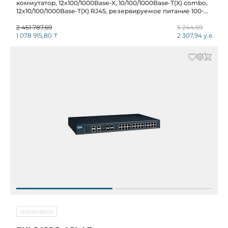
коммутатор, 12x100/1000Base-X, 10/100/1000Base-T(X) combo,
12x10/100/1000Base-T(X) RJ45, резервируемое питание 100-
240VAC (85-264VAC), IP30, -20...+60C
2 451 787,69
5 244,69
1 078 915,80 ₸
2 307,94 у.е.
Advantech