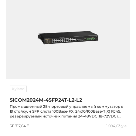
Kyland
SICOM2024M-4SFP24T-L2-L2
Промышленный 28-портовый управляемый коммутатор в
19 стойку, 4 SFP слота 100Base-FX, 24x10/100Base-T(X) RJ45,
резервируемый источник питания 24-48VDC(18-72VDC),
IP40, -40...+85C
511 717,64 ₸
1 094,63 у.е.