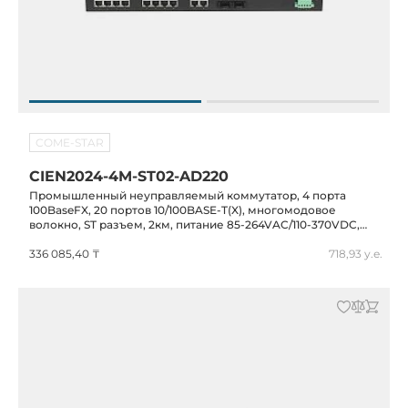
COME-STAR
CIEN2024-4M-ST02-AD220
Промышленный неуправляемый коммутатор, 4 порта
100BaseFX, 20 портов 10/100BASE-T(X), многомодовое
волокно, ST разъем, 2км, питание 85-264VAC/110-370VDC,
-40...+75C,MIEN2024-4M-ST02-AD220
336 085,40 ₸
718,93 у.е.