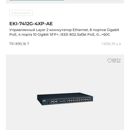
Advantech
EKI-7412G-4XP-AE
Управляемый Layer 2 коммутатор Ethernet, 8 портов Gigabit
PoE, 4 порта 10 Gigibit SFP+, IEEE 802.3af/at PoE, 0...+60C
751 890,16 ₸
1 608,39 у.е.