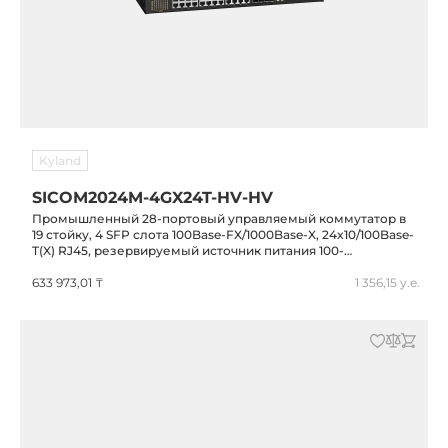
Kyland
SICOM2024M-4GX24T-HV-HV
Промышленный 28-портовый управляемый коммутатор в
19 стойку, 4 SFP слота 100Base-FX/1000Base-X, 24x10/100Base-
T(X) RJ45, резервируемый источник питания 100-
240VAC/110-220VDC(85-264VAC/77-300VDC), IP40, -40...+85C
633 973,01 ₸
1 356,15 у.е.