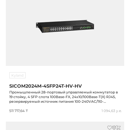
Kyland
SICOM2024M-4SFP24T-HV-HV
Промышленный 28-портовый управляемый коммутатор в
19 стойку, 4 SFP слота 100Base-FX, 24x10/100Base-T(X) RJ45,
резервируемый источник питания 100-240VAC/110-
220VDC(85-264VAC/77-300VDC), IP40, -40...+85C
511 717,64 ₸
1 094,63 у.е.