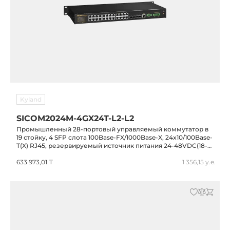
Kyland
SICOM2024M-4GX24T-L2-L2
Промышленный 28-портовый управляемый коммутатор в
19 стойку, 4 SFP слота 100Base-FX/1000Base-X, 24x10/100Base-
T(X) RJ45, резервируемый источник питания 24-48VDC(18-
72VDC), IP40, -40...+85C
633 973,01 ₸
1 356,15 у.е.